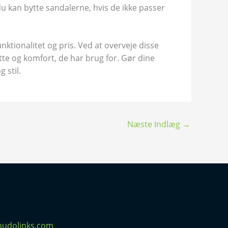
 du kan bytte sandalerne, hvis de ikke passer
nktionalitet og pris. Ved at overveje disse
øtte og komfort, de har brug for. Gør dine
 stil.
Næste Indlæg
→
pudolinks.com