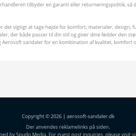
orhandleren tilbyder en garanti eller returneringspolitik, så
 det vigtigt at tage højde for komfort, materialer, design, fu
ler, der både passer til din stil og giver dine fødder den st
Aerosoft sandaler for en kombination af kvalitet, komfort og
Copyright © 2026 | aerosoft-sandaler.dk
Der anvendes reklamelinks på siden.
ned by Spudo Media. For guest post inquiries, please visit
s