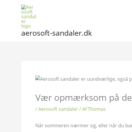
Gå
til
indholdet
aerosoft-sandaler.dk
Vær opmærksom på dett
/
Aerosoft sandaler
/ Af
Thomas
Når sommeren nærmer sig, eller når du bare 