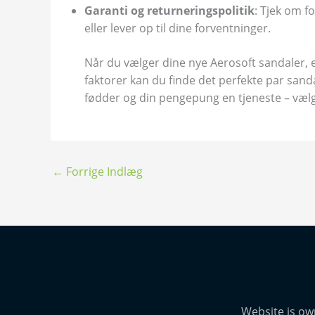
Garanti og returneringspolitik
: Tjek om f
eller lever op til dine forventninger.
Når du vælger dine nye Aerosoft sandaler, er
faktorer kan du finde det perfekte par sanda
fødder og din pengepung en tjeneste – vælg 
←
Forrige Indlæg
Website is ow