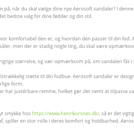
, når du skal vælge dine nye Aerosoft sandaler? I denne art
et bedste valg for dine fødder og din stil.
hvor komfortabel den er, og hvordan den passer til din fod. 
ler, men der er stadig nogle ting, du skal være opmærkso
 rigtige størrelse, og vær opmærksom på, om sandalen fås i
ilstrækkelig støtte til din fodbue. Aerosoft sandaler er design
urlige form.
r har justérbare remme, hvilket gør det nemt at tilpasse sa
nyt smykke hos
https://www.henrikorsnes.dk/
, så er det vig
f, spiller en stor rolle i deres komfort og holdbarhed. Aero