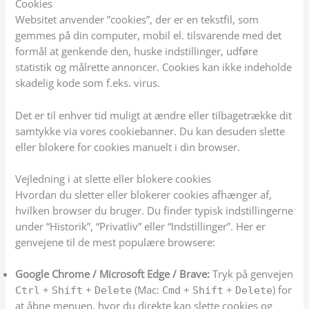
Cookies
Websitet anvender ”cookies”, der er en tekstfil, som
gemmes på din computer, mobil el. tilsvarende med det
formå
l at genkende den, huske indstillinger, udføre
statistik og målrette annoncer. Cookies kan ikke indeholde
skadelig kode som f.eks. virus.
Det er
til enhver tid muligt at ændre eller tilbagetrække dit
samtykke via vores cookiebanner. Du kan desuden slette
eller blokere for cookies manuelt i din browser.
Vejledning i at slette eller blokere cookies
Hvordan du sletter eller blokerer cookies afhænger af,
hvilken browser du bruger. Du finder typisk indstillingerne
under “Historik”, “Privatliv” eller “Indstillinger”. Her er
genvejene til de mest populære browsere:
Google Chrome / Microsoft Edge / Brave:
Tryk på genvejen
+
+
(Mac:
+
+
) for
Ctrl
Shift
Delete
Cmd
Shift
Delete
at åbne menuen, hvor du direkte kan slette cookies og