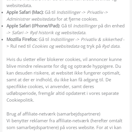
websitedata.
Apple Safari (Mac):
Gå til
Indstillinger
->
Privatliv
->
Administrer websitedata
for at fjerne cookies.
Apple Safari (iPhone/iPad):
Gå til
Indstillinger
på din enhed
->
Safari
->
Ryd historik og websitedata
.
Mozilla Firefox:
Gå til
Indstillinger
->
Privatliv & sikkerhed
-
> Rul ned til
Cookies og websitedata
og tryk på
Ryd data
.
Hvis du sletter eller blokerer cookies, vil annoncer kunne
blive mindre relevante for dig og optræde hyppigere. Du
kan desuden risikere, at websitet ikke fungerer optimalt,
samt at der er indhold, du ikke kan få adgang ti
l. De
specifikke cookies, vi anvender, samt deres
udløbsperiode, fremgår altid opdateret i vores separate
Cookiepolitik.
Brug af affiliate-netværk (samarbejdspartnere)
Vi benytter reklamer fra affiliate-netværk (herefter omtalt
som samarbejdspartnere) på vores website. For at vi kan