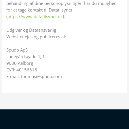
behandling af dine personoplysninger, har du mulighed
for at tage kontakt til Datatilsynet
(
https://www.datatilsynet.dk
).
Udgiver og Dataansvarlig
Websitet ejes og publiceres af:
Spudo ApS
Ladegårdsgade 4, 1.
9000 Aalborg
CVR: 40156518
E-mail: thomas@spudo.com